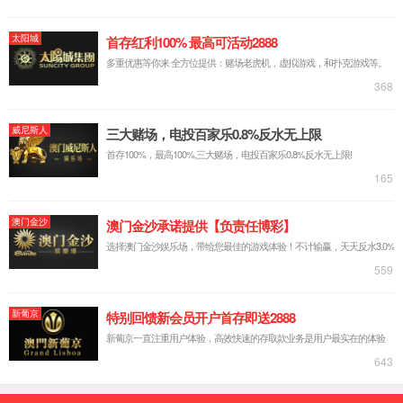
S-MNS抽出式开关柜
设计紧凑 结构通用性强 组装灵活 标准模块设计
产品特点
S-MNS 组合装配式结构，开关柜柜体结构时由型材（模数
E=25MM) 装配组成。由于采用锁紧自攻螺丝和 8.8 级高强
度螺栓联接，因而柜体精度高、则性好，柜体外形及内部
分离。