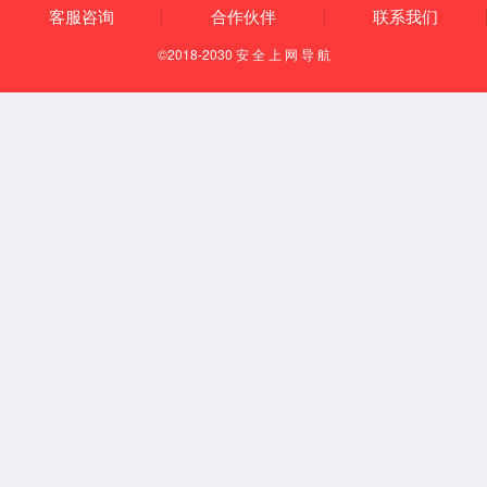
联系我们
产品说明
相关下载
TECHNICAL PARAMETER
技术参数