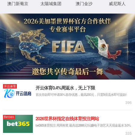
光储充云平台
昇创智电自主研发的针对光储充项目的云计算平台