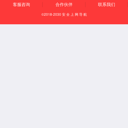
产品说明
相关下载
TECHNICAL PARAMETER
技术参数