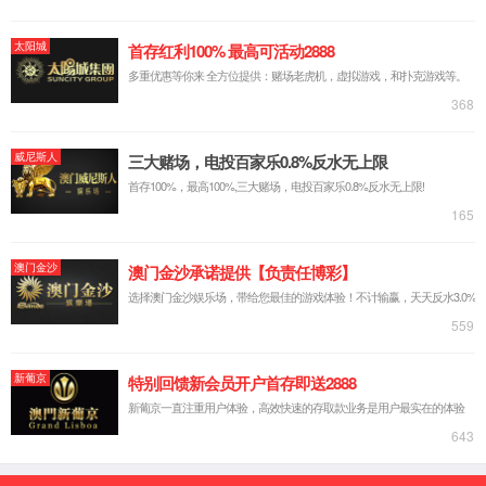
产品特点
远程运维管理、提高效率降低成本；
远程设备控制与诊断，确保安全生产；
支持高并发量设备接入；
数据分析，数据挖掘，例：设备运行策略实时优化，设备远程诊
断，控制参数远程设置等；
分级分组控制，响应调度；
各储能设备按照区域及容量分为若干虚拟电站，虚拟电站既可以统
一调度，也可以独立调度；
可为第三方平台提供数据端口，也可以从第三方数据平台获取数
据；
云平台算例，针对现场采集的电网数据计算谐波分量控制现场设备
进行谐波抑制、针对设备实际运行功率实时调度等。
联系我们