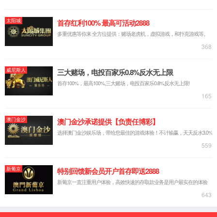
中科清能
3KW@4.5K氦制冷机系统的成功研制和投产，为
我国超大功率超低温制冷装备的研发积累了宝贵经验，为
我国核聚变产业的健康发展提供了关键的技术支撑和装备
保障。这一里程碑式的突破，不仅标志着我国在大型低温
制冷系统自主研制领域迈上了全新台阶，也为核聚变能源
的开发注入了强劲动力。