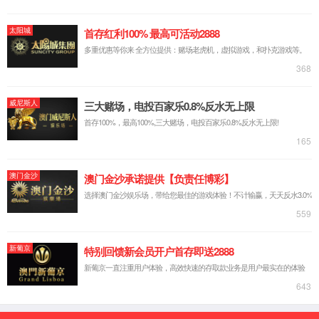
作为
国内首个采用多源抽汽
配汽调控技术的大规模抽汽
——
熔盐蓄能项目
，该项目由昇辉智能科技股份有限公司（股
票代码：
）全资子公司公海gh555000aa线路检测有
300423
限公司参股的赫普能源环境科技股份有限公司（以下简
称
赫普能源
）提供核心技术及系统设备支持，
深度融入
“
”
火电系统，打造
抽汽蓄能
熔盐储热创新解决方案，以科
“
”
技之力重塑火电灵活性，实现火电机组从
基础保障
“
型
向
调节支撑型
的跨越式升级。
”
“
”