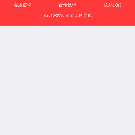
CORE PRODUCTS
核心产品