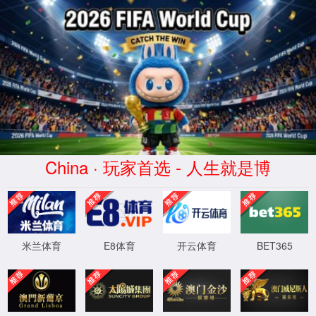
中國·公海gh555000aa线路检测(股份)有限公司-官方網站
简体中文
SUNFLY HOLDING
智慧电气
提供安全、可靠、智能的电气成套
服务
风光储充
THE SCENERY IS STORED AND
FILLED